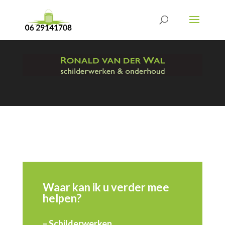
Waar kan ik u verder mee
helpen?
– Schilderwerken